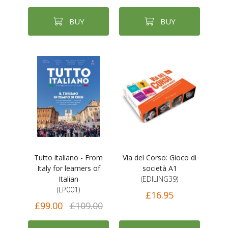
BUY
BUY
Tutto italiano - From
Via del Corso: Gioco di
Italy for learners of
società A1
Italian
(EDILING39)
(LP001)
£16.95
£99.00
£109.00