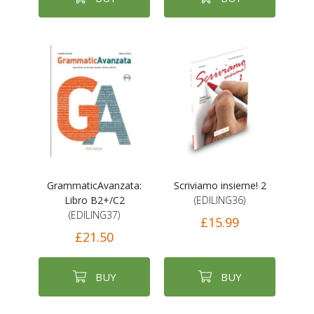
GrammaticAvanzata:
Scriviamo insieme! 2
Libro B2+/C2
(EDILING36)
(EDILING37)
£15.99
£21.50
BUY
BUY