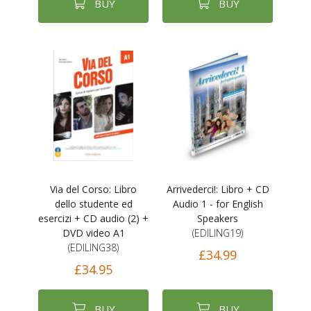
BUY
BUY
Via del Corso: Libro
Arrivederci!: Libro + CD
dello studente ed
Audio 1 - for English
esercizi + CD audio (2) +
Speakers
DVD video A1
(EDILING19)
(EDILING38)
£34.99
£34.95
BUY
BUY