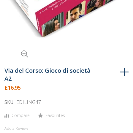
Skip
to
Via del Corso: Gioco di società
the
A2
beginning
£16.95
of
the
SKU
EDILING47
images
gallery
Compare
Favourites
Add a Review