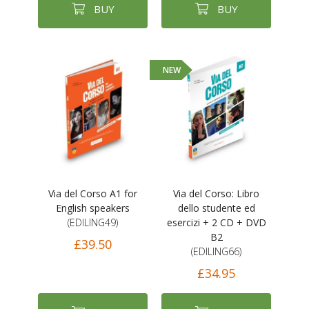
BUY
BUY
NEW
Via del Corso A1 for
Via del Corso: Libro
English speakers
dello studente ed
(EDILING49)
esercizi + 2 CD + DVD
B2
£39.50
(EDILING66)
£34.95