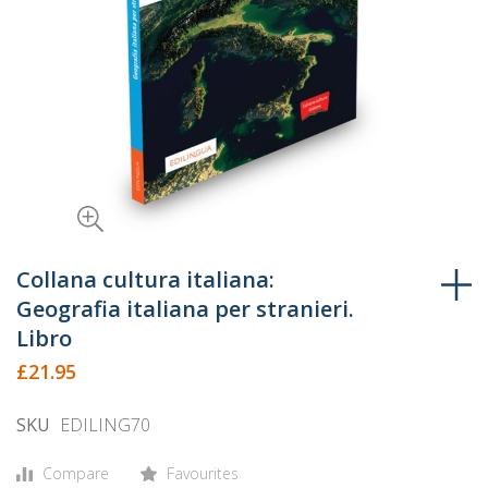
Skip
to
Collana cultura italiana:
the
Geografia italiana per stranieri.
beginning
Libro
of
£21.95
the
images
SKU
EDILING70
gallery
Compare
Favourites