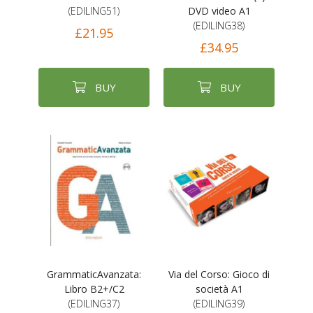
(EDILING51)
DVD video A1
(EDILING38)
£21.95
£34.95
BUY
BUY
GrammaticAvanzata:
Via del Corso: Gioco di
Libro B2+/C2
società A1
(EDILING37)
(EDILING39)