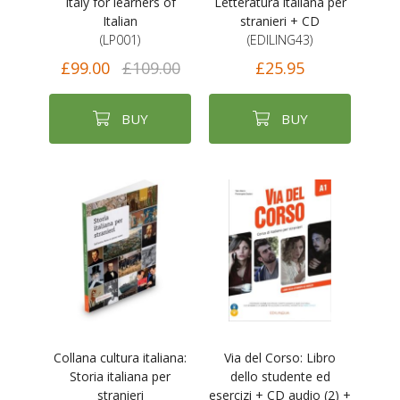
Italy for learners of
Letteratura italiana per
Italian
stranieri + CD
(LP001)
(EDILING43)
£99.00
£109.00
£25.95
BUY
BUY
Collana cultura italiana:
Via del Corso: Libro
Storia italiana per
dello studente ed
stranieri
esercizi + CD audio (2) +