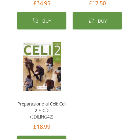
£34.95
£17.50
BUY
BUY
Preparazione al Celi: Celi
2 + CD
(EDILING42)
£18.99