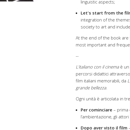
linguistic aspects;
Let's start from the fi
integration of the themes
society to art and include
At the end of the book are t
most important and frequen
--
L’italiano con il cinema
è un 
percorsi didattici attraverso
film italiani memorabili, da
L
grande bellezza
.
Ogni unità è articolata in tre
Per cominciare
– prima de
l’ambientazione, gli attori 
Dopo aver visto il film
–