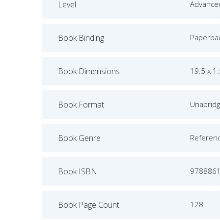
Level
Advance
Book Binding
Paperba
Book Dimensions
19.5 x 1
Book Format
Unabrid
Book Genre
Referen
Book ISBN
978886
Book Page Count
128