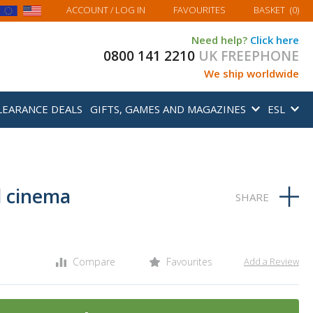
MY BASKET
ACCOUNT
/ LOG IN
FAVOURITES
BASKET
(
0
)
Need help?
Click here
0800 141 2210
UK FREEPHONE
We ship worldwide
LEARANCE DEALS
GIFTS, GAMES AND MAGAZINES
ESL
il cinema
Compare
Favourites
Add a Review