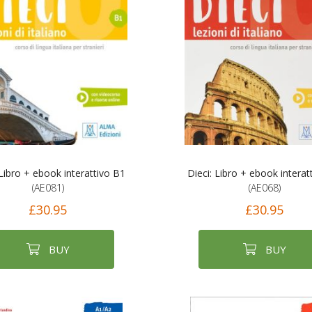
 Libro + ebook interattivo B1
Dieci: Libro + ebook interat
(AE081)
(AE068)
£30.95
£30.95
BUY
BUY