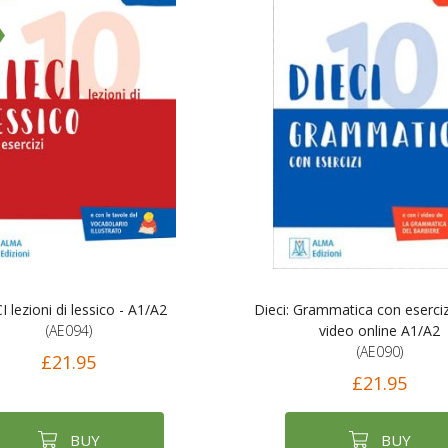
I lezioni di lessico - A1/A2
Dieci: Grammatica con esercizi
(AE094)
video online A1/A2
(AE090)
£21.95
£21.95
BUY
BUY