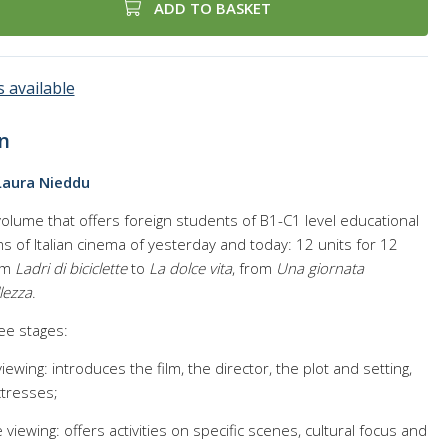
ADD TO BASKET
 available
n
 Laura Nieddu
volume that offers foreign students of B1-C1 level educational
ms of Italian cinema of yesterday and today: 12 units for 12
rom
Ladri di biciclette
to
La dolce vita
, from
Una giornata
lezza
.
ree stages:
iewing: introduces the film, the director, the plot and setting,
ctresses;
e viewing: offers activities on specific scenes, cultural focus and