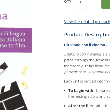
QTY
View the related products
Product Descriptio
L’italiano con il cinema -
L'italiano con il cinema
is a 
paths through the great fil
memorable Italian films, f
particolare
to
La grande bel
Each unit is divided into th
To begin with
- before v
the leading actors and a
After the film
- after th