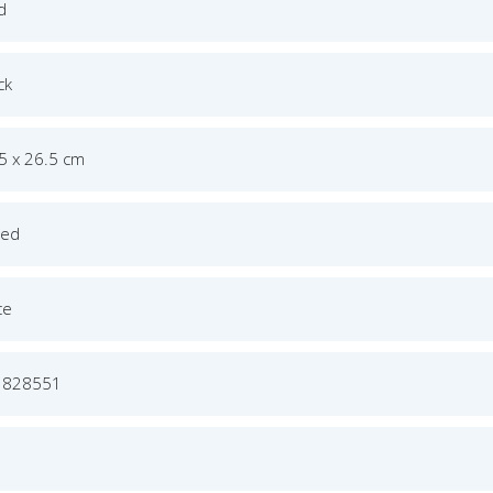
d
ck
.5 x 26.5 cm
ged
ce
1828551