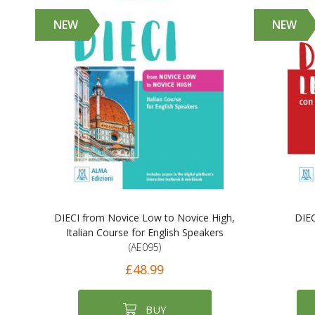
NEW
NEW
DIECI from Novice Low to Novice High,
DIEC
Italian Course for English Speakers
(AE095)
£48.99
BUY