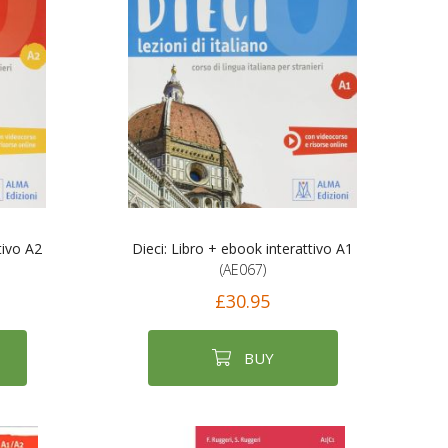
tivo A2
Dieci: Libro + ebook interattivo A1
(AE067)
£30.95
BUY