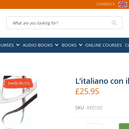
CURRENCY:
Search
OURSES
AUDIO BOOKS
BOOKS
ONLINE COURSES
C
L’italiano con 
£25.95
SKU
AE0102