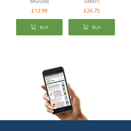
(MGH248)
(SM001)
£12.99
£26.75
BUY
BUY