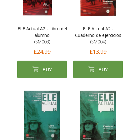
ELE Actual A2 - Libro del
ELE Actual A2 -
alumno
Cuaderno de ejercicios
(SM003)
(SM004)
£24.99
£13.99
BUY
BUY