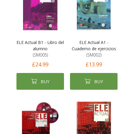
ELE Actual B1 - Libro del
ELE Actual A1 -
alumno
Cuaderno de ejercicios
(SM005)
(SM002)
£24.99
£13.99
BUY
BUY