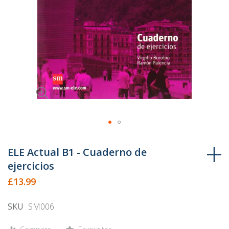
Skip
to
ELE Actual B1 - Cuaderno de
the
ejercicios
beginning
£13.99
of
the
SKU
SM006
images
gallery