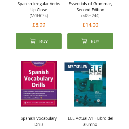
Spanish Irregular Verbs
Essentials of Grammar,
Up Close
Second Edition
(MGH034)
(MGH244)
£8.99
£14.00
BUY
BUY
BESTSELLER
Spanish Vocabulary
ELE Actual A1 - Libro del
Drills
alumno