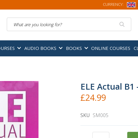
CURRENCY:
Search
OURSES
AUDIO BOOKS
BOOKS
ONLINE COURSES
C
ELE Actual B1 
£24.99
SKU
SM005