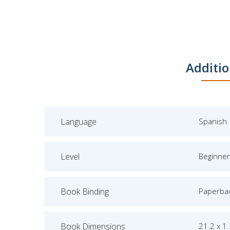
Additio
Language
Spanish
Level
Beginner
Book Binding
Paperba
Book Dimensions
21.2 x 1