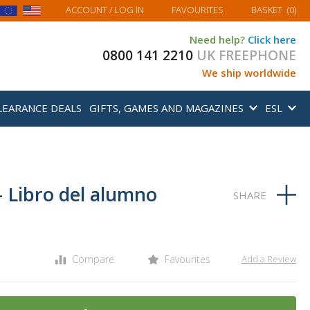
MY BASKET
ACCOUNT
/ LOG IN
FAVOURITES
BASKET
(
0
)
Need help?
Click here
0800 141 2210
UK FREEPHONE
We ship worldwide
LEARANCE DEALS
GIFTS, GAMES AND MAGAZINES
ESL
- Libro del alumno
Compare
Favourites
Add a Review