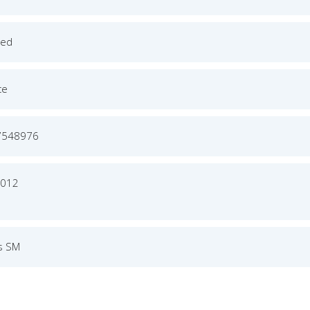
ged
ce
7548976
2012
s SM