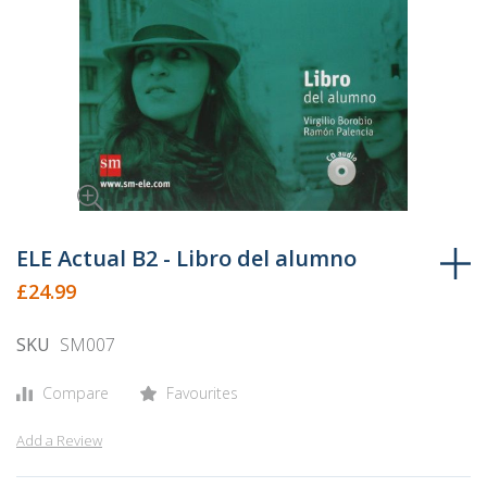
Skip
to
ELE Actual B2 - Libro del alumno
the
£24.99
beginning
of
SKU
SM007
the
images
Compare
Favourites
gallery
Add a Review