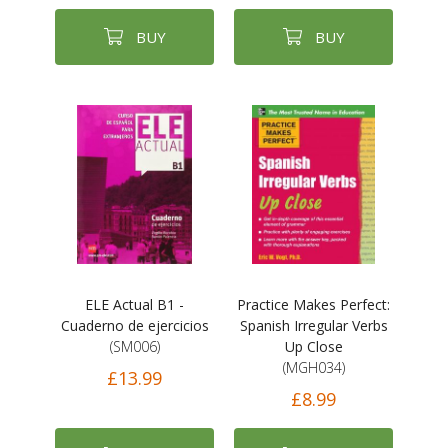
BUY
BUY
ELE Actual B1 -
Practice Makes Perfect:
Cuaderno de ejercicios
Spanish Irregular Verbs
(SM006)
Up Close
(MGH034)
£13.99
£8.99