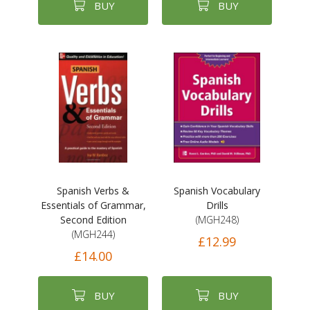
BUY
BUY
Spanish Verbs &
Spanish Vocabulary
Essentials of Grammar,
Drills
Second Edition
(MGH248)
(MGH244)
£12.99
£14.00
BUY
BUY