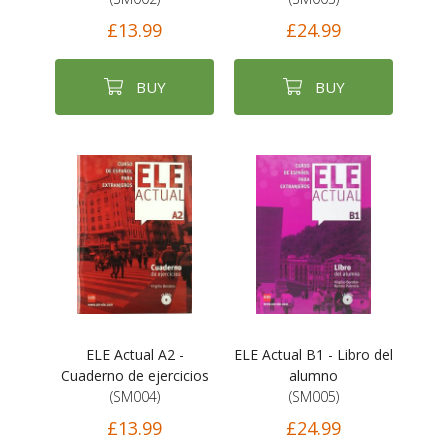
£13.99
£24.99
BUY
BUY
ELE Actual A2 -
ELE Actual B1 - Libro del
Cuaderno de ejercicios
alumno
(SM004)
(SM005)
£13.99
£24.99