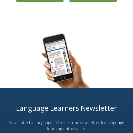
Language Learners Newsletter
Subscribe to Languages Direct email newsletter for language
learning enthusiasts.