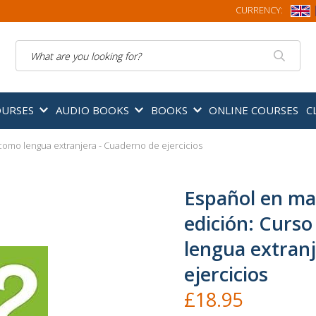
CURRENCY:
Search
OURSES
AUDIO BOOKS
BOOKS
ONLINE COURSES
C
como lengua extranjera - Cuaderno de ejercicios
Español en ma
edición: Curs
lengua extran
ejercicios
£18.95