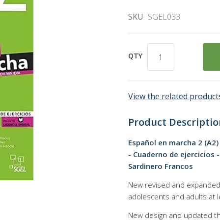
SKU
SGEL033
QTY
View the related products
Product Descriptio
Español en marcha 2 (A2)
- Cuaderno de ejercicios 
Sardinero Francos
New revised and expanded 
adolescents and adults at l
New design and updated the