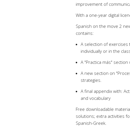
improvement of communicati
With a one-year digital lice
Spanish on the move 2 new 
contains:
A selection of exercises
individually or in the cla
A "Practica más" section 
A new section on "Proces
strategies.
A final appendix with: Act
and vocabulary
Free downloadable material 
solutions; extra activities 
Spanish-Greek.