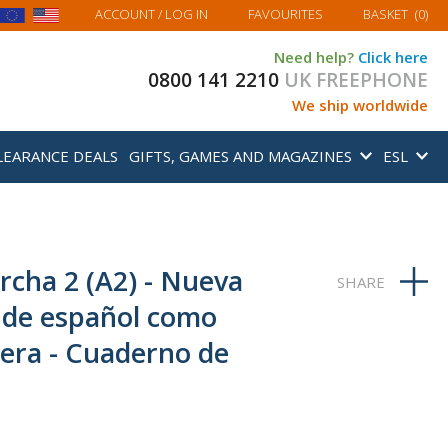
MY BASKET
ACCOUNT
/ LOG IN
FAVOURITES
BASKET
(
0
)
Need help?
Click here
0800 141 2210
UK FREEPHONE
We ship worldwide
LEARANCE DEALS
GIFTS, GAMES AND MAGAZINES
ESL
rcha 2 (A2) - Nueva
o de español como
jera - Cuaderno de