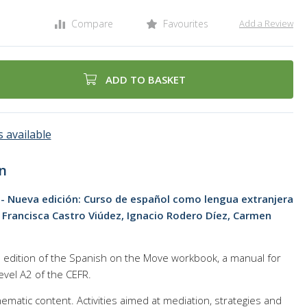
Compare
Favourites
Add a Review
ADD TO BASKET
 available
n
 - Nueva edición: Curso de español como lengua extranjera
- Francisca Castro Viúdez, Ignacio Rodero Díez, Carmen
edition of the Spanish on the Move workbook, a manual for
evel A2 of the CEFR.
matic content. Activities aimed at mediation, strategies and