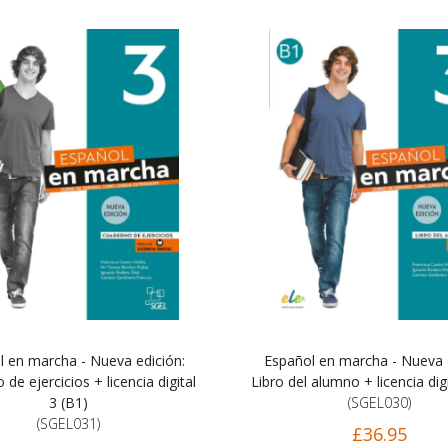
l en marcha - Nueva edición:
Español en marcha - Nueva e
de ejercicios + licencia digital
Libro del alumno + licencia digi
3 (B1)
(SGEL030)
(SGEL031)
£36.95