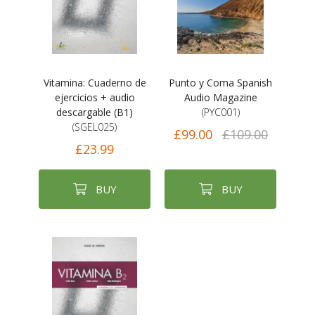
Vitamina: Cuaderno de
Punto y Coma Spanish
ejercicios + audio
Audio Magazine
descargable (B1)
(PYC001)
(SGEL025)
£99.00
£109.00
£23.99
BUY
BUY