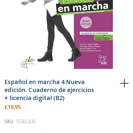
Skip
to
Español en marcha 4 Nueva
the
edición. Cuaderno de ejercicios
beginning
+ licencia digital (B2)
of
£18.95
the
images
SKU
SGEL035
gallery