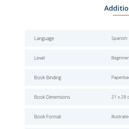
Additio
Language
Spanish
Level
Beginner
Book Binding
Paperba
Book Dimensions
21 x 28 
Book Format
Illustrat