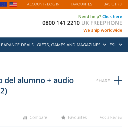
MY BASKET
ACCOUNT
/ LOG IN
FAVOURITES
BASKET
(
0
)
Need help?
Click here
0800 141 2210
UK FREEPHONE
We ship worldwide
LEARANCE DEALS
GIFTS, GAMES AND MAGAZINES
ESL
o del alumno + audio
2)
Compare
Favourites
Add a Review