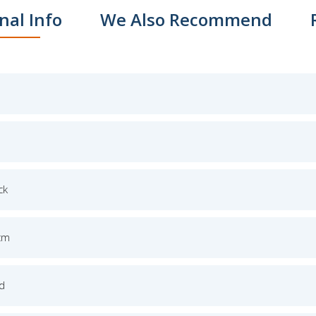
nal Info
We Also Recommend
ck
cm
ed