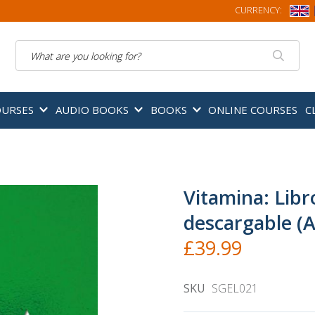
CURRENCY:
Search
OURSES
AUDIO BOOKS
BOOKS
ONLINE COURSES
C
Vitamina: Libr
descargable (A
£39.99
SKU
SGEL021