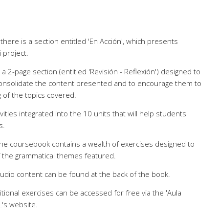
there is a section entitled 'En Acción', which presents
 project.
s a 2-page section (entitled 'Revisión - Reflexión') designed to
consolidate the content presented and to encourage them to
 of the topics covered.
ities integrated into the 10 units that will help students
s.
 the coursebook contains a wealth of exercises designed to
f the grammatical themes featured.
 audio content can be found at the back of the book.
tional exercises can be accessed for free via the 'Aula
L's website.