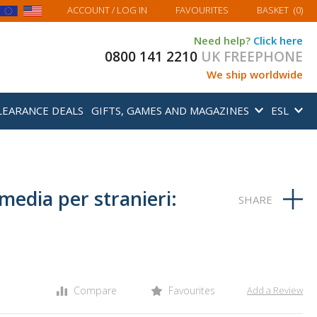
MY BASKET
ACCOUNT
/ LOG IN
FAVOURITES
BASKET
(
0
)
Need help?
Click here
0800 141 2210
UK FREEPHONE
We ship worldwide
LEARANCE DEALS
GIFTS, GAMES AND MAGAZINES
ESL
edia per stranieri:
Compare
Favourites
Add a Review