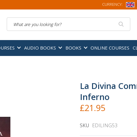
CURRENCY:
Search
OURSES
AUDIO BOOKS
BOOKS
ONLINE COURSES
C
La Divina Comm
Inferno
£21.95
SKU
EDILING53