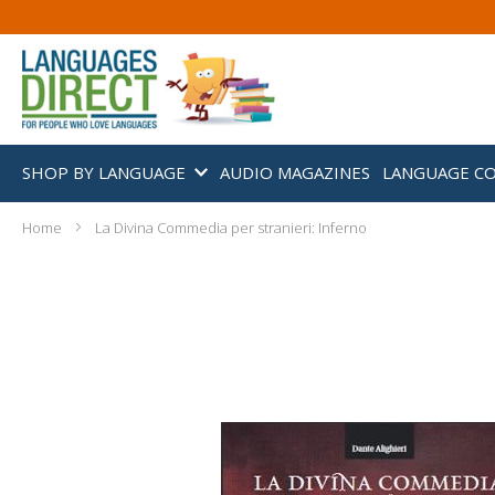
SHOP BY LANGUAGE
AUDIO MAGAZINES
LANGUAGE C
Home
La Divina Commedia per stranieri: Inferno
Skip
to
the
end
of
the
images
gallery