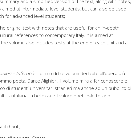
summary and a simplified version of the text, along with notes,
is aimed at intermediate level students, but can also be used
ach for advanced level students;
e original text with notes that are useful for an in-depth
ultural references to contemporary Italy. It is aimed at
The volume also includes tests at the end of each unit and a
anieri – Inferno
è il primo di tre volumi dedicato all’opera più
mmo poeta, Dante Alighieri. Il volume mira a far conoscere e
 di studenti universitari stranieri ma anche ad un pubblico di
ltura italiana, la bellezza e il valore poetico-letterario
anti Canti;