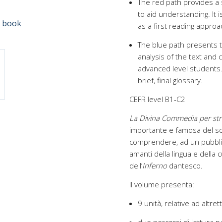
The red path provides a 
to aid understanding. It 
e book
as a first reading appro
The blue path presents th
analysis of the text and c
advanced level students.
brief, final glossary.
CEFR level B1-C2
La Divina Commedia per str
importante e famosa del so
comprendere, ad un pubblico
amanti della lingua e della cu
dell’
Inferno
dantesco.
Il volume presenta:
9 unità, relative ad altrett