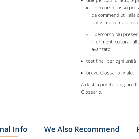
due percorsi di lettura pa
il percorso rosso prese
da commenti utili alla 
utilissimo come prima l
il percorso blu present
riferimenti culturali all
avanzato;
test finali per ogni unità
breve Glossario finale.
A destra potete sfogliare l’
Glossario.
nal Info
We Also Recommend