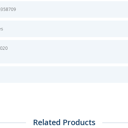
9358709
es
2020
Related Products