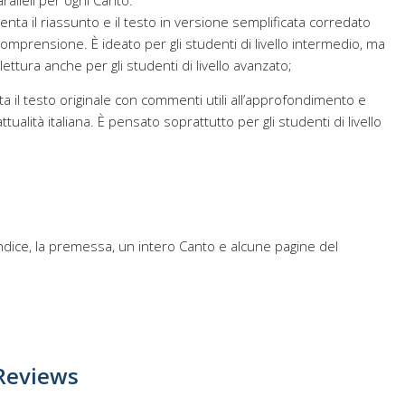
ralleli per ogni Canto:
nta il riassunto e il testo in versione semplificata corredato
comprensione. È ideato per gli studenti di livello intermedio, ma
ettura anche per gli studenti di livello avanzato;
a il testo originale con commenti utili all’approfondimento e
’attualità italiana. È pensato soprattutto per gli studenti di livello
indice, la premessa, un intero Canto e alcune pagine del
Reviews