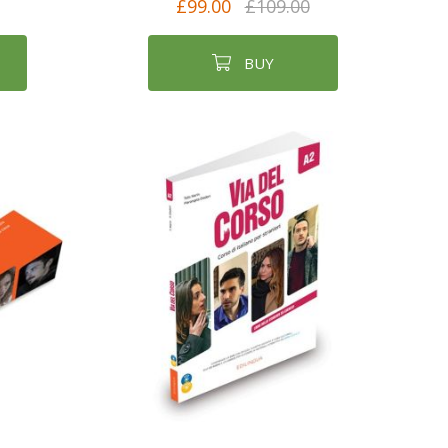
£99.00
£109.00
BUY