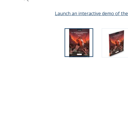
Launch an interactive demo of th
Skip
to
the
beginning
of
the
images
gallery