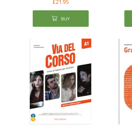
£21.95
BUY